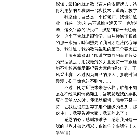
深知，最怕的就是教书育人的激情褪去，站
何利用新的互联网平台和技术，重新让教学散
我坚信，自己是一个好老师。我也知道
业，解惑，这8年来不说桃李满天下，也能
漪。这么平静的“死水”，没想到有一天也
变，这个平台就是跟谁学。自从接触了跟谁
的那一束光，瞬间照亮了我日渐迷茫的心扉
香。我知道，我的教育生涯的第二个春天正
上周有幸参加了跟谁学举办的首届超级
的想法就是，用我微薄的力量支持一下跟谁
能不能相亲相爱那得看大家的“缘分”了。
风采比赛，不过因为自己的原因，参赛时间
漫漫，拼了命也达不到兮……
不过，刚才所说未来怎么样，谁都不知
是在不经意间悄然诞生，当我发现我的票数在
票全国第22名时，我猛然醒悟，我并不是
持，让我也彻底丢弃了那个随缘的念头，那
伙伴们，我要告诉大家，我真的来了！
感恩的心，感谢跟谁学，感谢我身边一
我的世界才如此精彩，跟谁学？跟我学！人
覃钰迪）