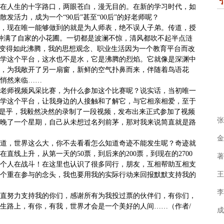
在人生的十字路口，两眼苍白，漫无目的。在新的学习时代，如
发活力，成为一个“90后”甚至“00后”的好老师呢？
，现在唯一能够做到的就是为人师表，绝不误人子弟。传道，授
种满了自家的小花圃。一切都是波澜不惊，清风都吹不起半点涟
会变得如此沸腾，我的思想观念、职业生活因为一个教育平台而改
学这个平台，这水也不是水，它是沸腾的烈焰。它就像是深渊中
，为我敞开了另一扇窗，新鲜的空气扑鼻而来，伴随着鸟语花
悄然来临……
老师视频风采
比
赛，为什么参加这个比赛呢？说实话，当初唯一
学这个平台，让我身边的人接触和了解它，与它相亲相爱，至于
于是乎，我毅然决然的录制了一段视频，发布出来正式参加了视频
张
晚了一个星期，自己从未想过名列前茅，那对我来说简直就是路
金
道，世界这么大，你不去看看怎么知道奇迹不能发生呢？奇迹就
直线上升，从第一天的50票，到后来的200票，到现在的2700
著
一个人在战斗！在这里也认识了很多同行，朋友，互相帮助互相支
王
个重在参与的念头，我也要用我的实际行动来回报默默支持我的
李
直努力支持我的你们，感谢所有为我投过票的伙伴们，有你们，
生路上，有你，有我，世界才会是一个美好的人间……（作者/
成