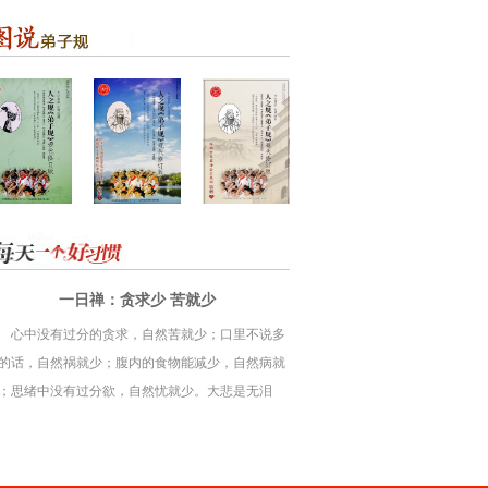
一日禅：贪求少 苦就少
心中没有过分的贪求，自然苦就少；口里不说多
的话，自然祸就少；腹内的食物能减少，自然病就
；思绪中没有过分欲，自然忧就少。大悲是无泪
，同样大悟无言。缘来尽量要惜，缘尽就放。人生
来就空，对人家笑笑，对自己笑笑，笑着看天下，
日出日落，花谢花开，岂不自在，哪里来的尘埃