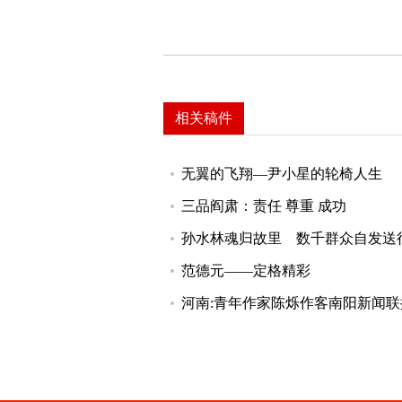
相关稿件
无翼的飞翔—尹小星的轮椅人生
三品阎肃：责任 尊重 成功
孙水林魂归故里 数千群众自发送
范德元——定格精彩
河南:青年作家陈烁作客南阳新闻