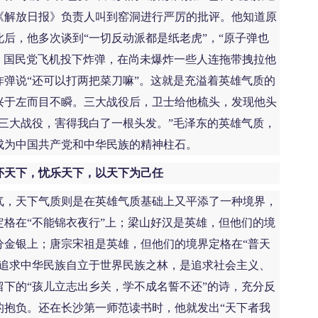
《解放日报》负责人叫到窑洞进行严厉的批评。他知道原
后，他多次谈到“一切反动派都是纸老虎”，“原子弹也
南庄，国民党飞机投下炸弹，在尚未爆炸一些人连拖带拽拉他
弹说“还可以打两把菜刀嘛”。这就是充溢着英雄气质的
兴于左而目不瞬。三大战役后，卫士给他梳头，发现他头
三大战役，害得我白了一根头发。”毛泽东的英雄气质，
成为中国共产党和中华民族的精神柱石。
怀天下，忧乐天下，以天下为己任
，天下气质则是在英雄气质基础上又平添了一种境界，
格在“不能锦衣夜行”上；梁山好汉是英雄，但他们的境
分金银上；唐宗宋祖是英雄，但他们的境界定格在“普天
是追求中华民族自立于世界民族之林，是追求社会主义、
下的“孩儿立志出乡关，学不成名誓不还”的诗，充分反
的抱负。还在长沙第一师范读书时，他就发出“天下者我