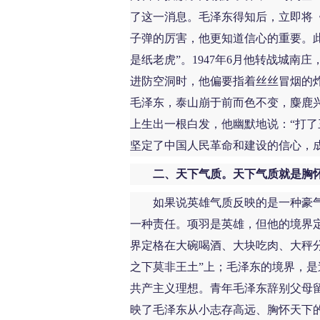
了这一消息。毛泽东得知后，立即将
子弹的厉害，他更知道信心的重要。此
是纸老虎”。1947年6月他转战城
进防空洞时，他偏要指着丝丝冒烟的炸
毛泽东，泰山崩于前而色不变，麋鹿
上生出一根白发，他幽默地说：“打了
坚定了中国人民革命和建设的信心，
二、天下气质。天下气质就是胸
如果说英雄气质反映的是一种豪气
一种责任。项羽是英雄，但他的境界定
界定格在大碗喝酒、大块吃肉、大秤
之下莫非王土”上；毛泽东的境界，
共产主义理想。青年毛泽东辞别父母留
映了毛泽东从小志存高远、胸怀天下