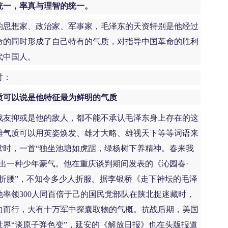
统一，率真与理智的统一。
思想家、政治家、军事家，毛泽东的天资特别是他经过
命的同时形成了自己特有的气质，对指导中国革命的胜利
代中国人。
讨：
质可以说是他特征最为鲜明的气质
友抑或是他的敌人，都不能不承认毛泽东身上存在的这
雄气质可以用英姿焕发、雄才大略、雄视天下等等词语来
堂时，一首“独坐池塘如虎踞，绿杨树下养精神。春来我
出一种少年豪气。他在重庆谈判期间发表的《沁园春·
折腰”，不知令多少人折服。据李银桥《走下神坛的毛泽
率领300人同百倍于己的国民党部队在陕北捉迷藏时，
向而行，大有十万军中探囊取物的气概。抗战后期，美国
界“谈原子弹色变”，延安的《解放日报》也在头版报道