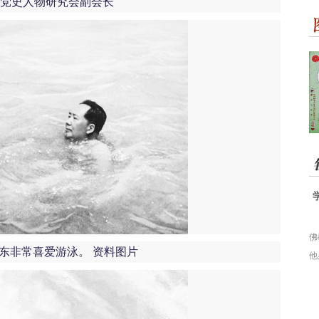
党史人物研究会副会长
佛
非常喜爱游泳。 资料图片
他
泼
学
了