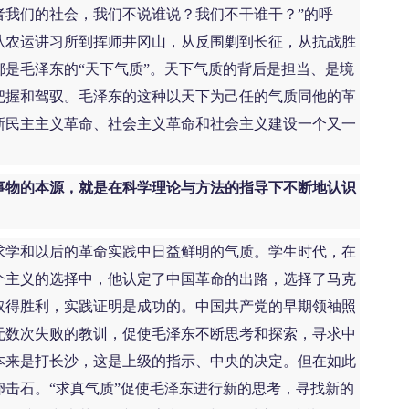
者我们的社会，我们不说谁说？我们不干谁干？”的呼
从农运讲习所到挥师井冈山，从反围剿到长征，从抗战胜
是毛泽东的“天下气质”。天下气质的背后是担当、是境
把握和驾驭。毛泽东的这种以天下为己任的气质同他的革
新民主主义革命、社会主义革命和社会主义建设一个又一
事物的本源，就是在科学理论与方法的指导下不断地认识
学和以后的革命实践中日益鲜明的气质。学生时代，在
个主义的选择中，他认定了中国革命的出路，选择了马克
取得胜利，实践证明是成功的。中国共产党的早期领袖照
无数次失败的教训，促使毛泽东不断思考和探索，寻求中
本来是打长沙，这是上级的指示、中央的决定。但在如此
击石。“求真气质”促使毛泽东进行新的思考，寻找新的