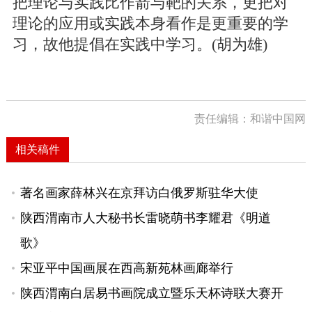
把理论与实践比作箭与靶的关系，更把对
理论的应用或实践本身看作是更重要的学
习，故他提倡在实践中学习。(胡为雄)
责任编辑：和谐中国网
相关稿件
著名画家薛林兴在京拜访白俄罗斯驻华大使
陕西渭南市人大秘书长雷晓萌书李耀君《明道
歌》
宋亚平中国画展在西高新苑林画廊举行
陕西渭南白居易书画院成立暨乐天杯诗联大赛开