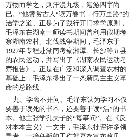
万物而学之，则汗漫九垓，遍游四宇尚
已。”他赞赏古人“读万卷书，行万里路”的
治学之道。正是为了践行开门求学原则，
毛泽东在湖南一师读书期间曾利用假期考
察湖南农村。北伐战争期间，毛泽东于
1927年专程赴湖南考察湘潭、长沙等五县
的农民运动，并写出了《湖南农民运动考
察报告》。正是在广泛和深入调查农村的
基础上，毛泽东提出了一条新民主主义革
命的总路线。
九、学离不开问。毛泽东认为学习不仅
要善于读死的书本，还要善于读“活”的书
本。他主张学孔夫子的“每事问”。在《反
对本本主义》一文中，毛泽东批评许多领
导者，一接任新的工作就喜欢宣布政见，