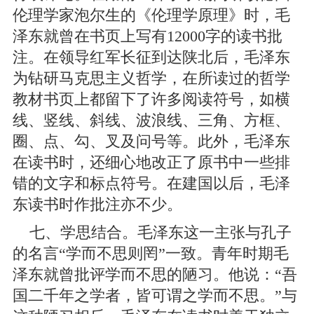
伦理学家泡尔生的《伦理学原理》时，毛
泽东就曾在书页上写有12000字的读书批
注。在领导红军长征到达陕北后，毛泽东
为钻研马克思主义哲学，在所读过的哲学
教材书页上都留下了许多阅读符号，如横
线、竖线、斜线、波浪线、三角、方框、
圈、点、勾、叉及问号等。此外，毛泽东
在读书时，还细心地改正了原书中一些排
错的文字和标点符号。在建国以后，毛泽
东读书时作批注亦不少。
七、学思结合。毛泽东这一主张与孔子
的名言“学而不思则罔”一致。青年时期毛
泽东就曾批评学而不思的陋习。他说：“吾
国二千年之学者，皆可谓之学而不思。”与