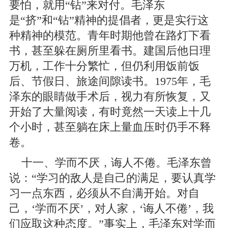
要怕，就用“钻”来对付。毛泽东
是“挤”和“钻”精神的提倡者，更是实行这
种精神的模范。青年时期他曾在路灯下看
书，甚至躲在厕所里看书。建国后他日理
万机，工作十分繁忙，但仍利用饭前饭
后、节假日、旅途间隙读书。1975年，毛
泽东的眼睛做手术后，视力有所恢复，又
开始了大量阅读，有时竟然一天读上十几
个小时，甚至躺在床上量血压时仍手不释
卷。
十一、学而不厌，诲人不倦。毛泽东曾
说：“学习的敌人是自己的满足，要认真学
习一点东西，必须从不自满开始。对自
己，‘学而不厌’，对人家，‘诲人不倦’，我
们应取这种态度。”事实上，毛泽东对学而