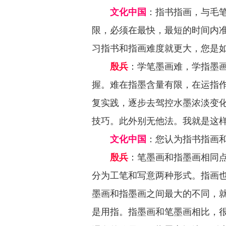
文化中国
：
指书指画，与毛
限，必须在最快，最短的时间内
习指书和指画难度就更大，您是
殷兵
：学笔墨画难，学指墨
握。难在指墨含量有限，在运指
复实践，逐步去驾控水墨浓淡变
技巧。此外别无他法。我就是这
文化中国
：
您认为指书指画
殷兵
：笔墨画和指墨画相同
分为工笔和写意两种形式。指画
墨画和指墨画之间最大的不同，
是用指。指墨画和笔墨画相比，