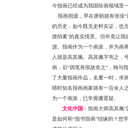
今指画已经成为我国绘画领域里
指画朔源，早在唐朝就有张璪“
的历史，如今既无史料实证，也无
摸绢素’的真实情景。但毕竟让我
源。指画作为一个画派，并为画
人就是高其佩。高其佩字韦之，
画，后“因笔有痕故舍之”，独与
了大量指画作品，名重一时，求
晴时知名指画画家就有一百余人
为一个画派，已学毋庸置疑。
文化中国
：
指画大师高其佩“
是如何和“指书指画”结缘的？您