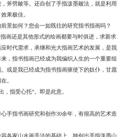
皴，斧劈皴等。还自创了手指泼墨皴法，就是利用
。效果极佳。
的前景如何？您会一如既往的研究指书指画吗？
论指画还是其他形式的绘画都要与时俱进，求新求
适应时代需求，承继和光大指画艺术的发展，是我
年来，指书指画已经成为我编织人生的一个重要组
损。或是我已经成为指书指画驱使下的奴仆，甘愿
同在。
出，指受心托”。即是此意。
手指书画研究和创作30余年，有很高的艺术造
容各家山水画手法的基础上，独创出手指泼墨山