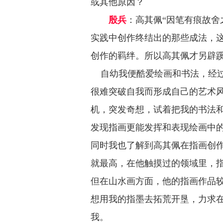
或其他原因？
殷兵
：高其佩“因笔有痕故舍
实践中创作终结出的那些成法，
创作的羁绊。所以高其佩才另辟
自幼我便酷爱绘画和书法，经过
很难突破自我而形成自己的艺术
机，突发奇想，试着把我的书法
发现指画更能发挥和表现绘画中
同时我也了解到高其佩在指画创
就最高，在他触摸过的领域里，
但在山水画方面，他的指画作品
想用我的指墨去拓荒开垦，力求
我。