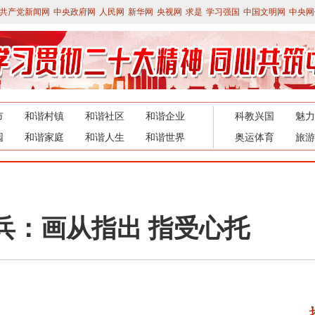
共产党新闻网
中央政府网
人民网
新华网
央视网
求是
学习强国
中国文明网
中央网
市
和谐村镇
和谐社区
和谐企业
科教兴国
魅力
园
和谐家庭
和谐人生
和谐世界
奥运体育
旅游
兵：画从指出 指受心托