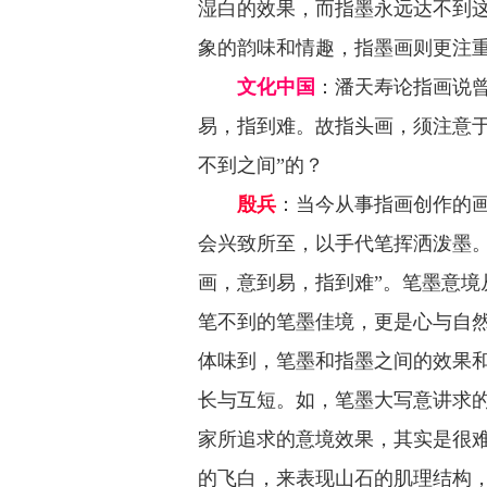
湿白的效果，而指墨永远达不到
象的韵味和情趣，指墨画则更注
文化中国
：
潘天寿论指画说
易，指到难。故指头画，须注意于
不到之间”的？
殷兵
：当今从事指画创作的
会兴致所至，以手代笔挥洒泼墨。
画，意到易，指到难”。笔墨意境
笔不到的笔墨佳境，更是心与自
体味到，笔墨和指墨之间的效果
长与互短。如，笔墨大写意讲求的
家所追求的意境效果，其实是很
的飞白，来表现山石的肌理结构