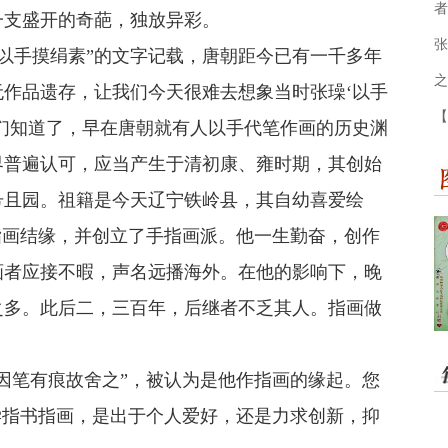
者
一支盛开的奇葩，独放异彩。
张
以手摸绢素”的文字记载，唐朝距今已有一千多年
之
作品遗存，让我们今天很难去想象当时张璪‘以手
【
们知道了，早在唐朝就有人以手代笔作画的历史渊
界普遍认可，应当产生于清初康、雍时期，其创始
号且园。祖籍是今天辽宁铁岭县，其自幼喜爱绘
指画结缘，并创立了手指画派。他一生勤奋，创作
画者应接不暇，声名远播海外。在他的影响下，晚
之多。此后二，三百年，后继者不乏其人。指画做
因笔有痕故舍之”，被认为是他作指画的缘起。您
学指书指画，是出于个人爱好，还是力求创新，抑