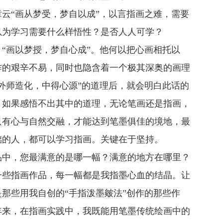
云“画从梦受，梦自以成”，以言指画之难，需要
以为学习需要什么样悟性？是否人人可学？
“画以梦授，梦自心成”。他何以把心画相托以
作的艰辛不易，同时也隐含着一个极其深奥的画理
外师造化，中得心源”的道理后，就会明白此话的
，如果感悟不出其中的道理，无论笔画还是指画，
只有心与自然交融，才能达到笔墨俱佳的境地，最
础的人，都可以学习指画。关键在于坚持。
品中，您最满意的是哪一幅？满意的地方在哪里？
一些指画作品，每一幅都是我指墨心血的结晶。让
那些用我自创的“手指泼墨皴法”创作的那些作
年来，在指画实践中，我既能用笔墨传统绘画中的