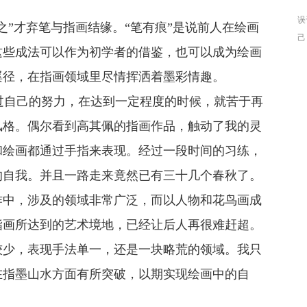
误
之”才弃笔与指画结缘。“笔有痕”是说前人在绘画
己
这些成法可以作为初学者的借鉴，也可以成为绘画
的
人
蹊径，在指画领域里尽情挥洒着墨彩情趣。
应
自己的努力，在达到一定程度的时候，就苦于再
风格。偶尔看到高其佩的指画作品，触动了我的灵
和绘画都通过手指来表现。经过一段时间的习练，
的自我。并且一路走来竟然已有三十几个春秋了。
作中，涉及的领域非常广泛，而以人物和花鸟画成
指画所达到的艺术境地，已经让后人再很难赶超。
较少，表现手法单一，还是一块略荒的领域。我只
在指墨山水方面有所突破，以期实现绘画中的自