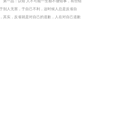
第一品：认错 人不可能一生都不做错事，有些错
于别人无害，于自己不利，这时候人总是反省自
，其实，反省就是对自己的道歉，人在对自己道歉
时候是真诚的。可是有些错误于自己无所谓，于别
却不利，这样的时候就更需要道歉，对别人道歉更
该真诚，真诚