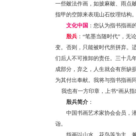
一些皴法作画，如披麻皴、雨点
指甲的空隙来表现山石纹理结构
文化中国
：
您认为指书指画
殷兵
：“笔墨当随时代”，无
变。否则，只能被时代所拼弃。
们后人不可推卸的责任。三十几
成部分，弃之，人生就会有所缺
为其付出奉献。我将与指书指画
我也有一方印章，上书“画从指
殷兵简介
：
中国书画艺术家协会会员，潜心
诣。
指画以山水、花鸟等为主，兼