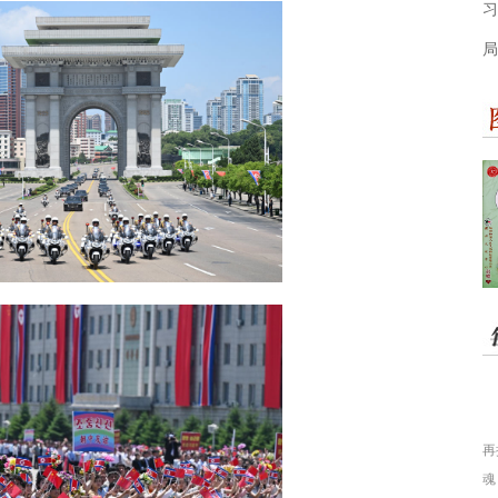
习
局
再
魂