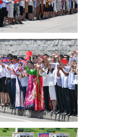
定
子
放
一