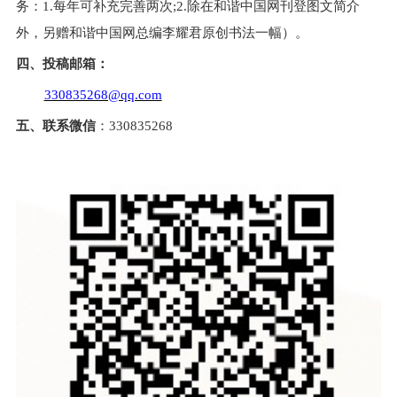
务：
1.
每年可补充完善两次
;2.
除在
和谐中国网
刊登图文简介
外，另赠
和谐中国网
总编李耀君原创书法一幅
）。
四、投稿邮箱：
330835268@qq.com
五、
联系
微信
：
330835268