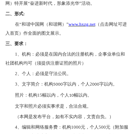
网
）
特开展
“奋进新时代，形象添光华”活动。
二、形式
:
在
“
和谐中国网（
和谐网
）
”
www.hxzg.net
（点击网址可进
入首页）作全面的图文展示。
三、要求：
1、机构：必须是在国内合法的注册机构，企事业单位和
社团机构均可（须提供注册证照的照片）
2、个人：必须是守法公民。
3、文字简介：机构
字以内，个人
2
字以内。
5000
000
照片：机构
15幅以内，个人
幅以内。
10
文字和照片必须实事求是，合法合规。
（本网是发布平台，如有不实内容，文责自负。）
4、
编辑和网络服务费：机构
1000元，个人500元
（附加服