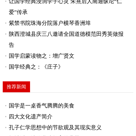
让国学经典浸润学子心灵 朱熹后人南通纵论“仁
爱”传承
紫禁书院珠海分院落户横琴香洲埠
陕西澄城县庆三八邀请全国道德模范田秀英做报
告
国学启蒙读物之：增广贤文
国学经典之：《庄子》
推荐新闻
国学是一桌香气腾腾的美食
四大文化遗产简介
孔子仁学思想中的节欲观及其现实意义