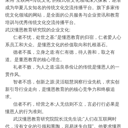
采用"互联网+传统文化"的模式在文化领域深入探索，逐渐
成为华夏儿女知名的传统文化交流传播平台。旗下多家传
统文化领域的网站，是全面的公共服务与企业资讯和教育
培训与优秀传统文化交流传播平台。
武汉懂恩教育研究院的企业文化:
仁者不忧，处世之基:"是懂恩教育的归宿，仁者爱人心
系员工和大众。是懂恩文化的价值取向和扎根基石。
德者不孤，立身之道:有仁有德，待人善和，取之有
道。是董恩教育的核心理念。
礼者不败，为人之道:温良恭俭让的传统是懂恩人的一
贯作风。
智者不惑，创新之源:灵活聪慧洞察行业先机，求实创
新引导行业走向，是懂恩教育的的核心竞争力和终极追
求。
信者不朽，经营之本:人无信则不立，言必行行必果是
懂恩人的行为准则。
武汉懂恩教育研究院院长沈先生说:"人们在互联网时
代，没有文化的引领和熏陶，容易迷失自我"。他要求懂恩