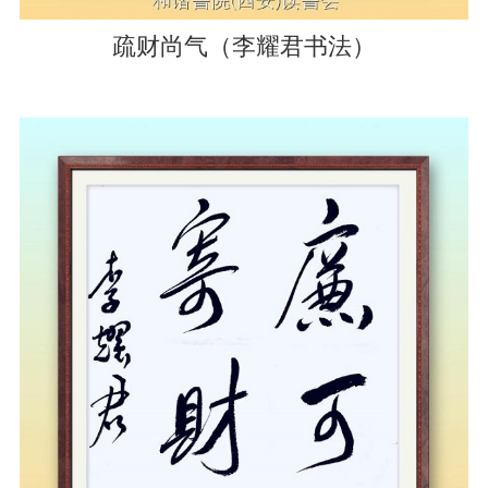
疏财尚气（李耀君书法）