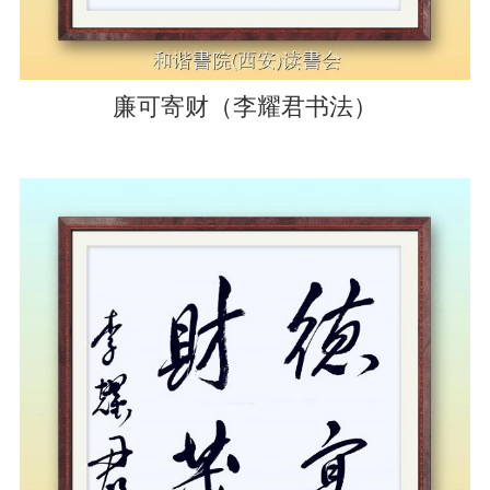
廉可寄财（李耀君书法）