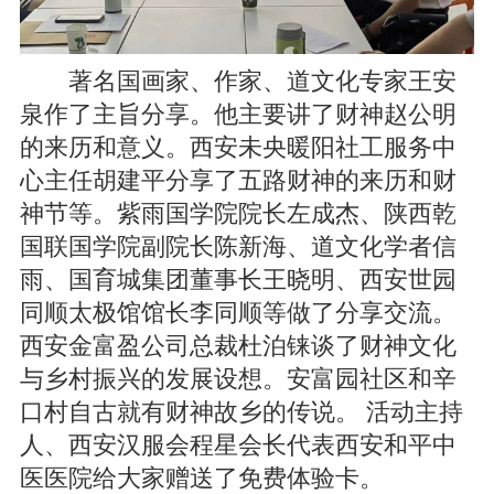
著名国画家、作家、道文化专家王安
泉作了主旨分享。他主要讲了财神赵公明
的来历和意义。西安未央暖阳社工服务中
心主任胡建平分享了五路财神的来历和财
神节等。紫雨国学院院长左成杰、陕西乾
国联国学院副院长陈新海、道文化学者信
雨、国育城集团董事长王晓明、西安世园
同顺太极馆馆长李同顺等做了分享交流。
西安金富盈公司总裁杜泊铼谈了财神文化
与乡村振兴的发展设想。安富园社区和辛
口村自古就有财神故乡的传说。 活动主持
人、西安汉服会程星会长代表西安和平中
医医院给大家赠送了免费体验卡。