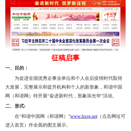
征稿启事
一、目的：
为促进全国优秀企事业单位和个人
在后疫情时代取得
大
发展，完整展示和提升机构和个人的新形象，
和谐中国
网（
和谐网
）
特开展
“奋进新时代，形象添光华”活动。
二、形式
:
在
“
和谐中国网（
和谐网
）
”
www.hxzg.net
（点击网址可
进入首页）作全面的图文展示。