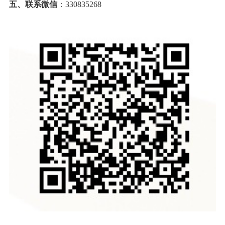
五、联系
微信
：
330835268