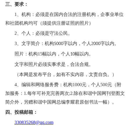
三、要求：
1、机构：必须是在国内合法的注册机构，企事业单位
和社团机构均可（须提供注册证照的照片）
2、个人：必须是守法公民。
3、文字简介：机构
字以内，个人
2
字以内。
5000
000
照片：机构
15幅以内，个人
幅以内。
10
文字和照片必须实事求是，合法合规。
（本网是发布平台，如有不实内容，文责自负。）
4、
编辑和网络服务费：机构
1000元，个人500元
（附
加服务：
1.
每年可补充完善两次
;2.
除在
和谐中国网
刊登图文
简介外，另赠
和谐中国网
总编李耀君原创书法一幅
）。
四、投稿邮箱：
330835268@qq.com