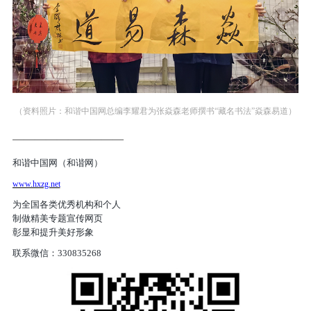
（资料照片：和谐中国网总编李耀君为张焱森老师撰书“藏名书法”焱森易道）
——————————
和谐中国网（和谐网）
www.hxzg.net
为全国各类优秀机构和个人
制做精美专题宣传网页
彰显和提升美好形象
联系微信：
330835268