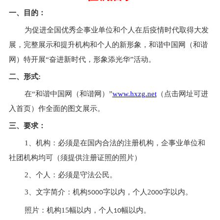
一、目的：
为促进全国优秀企事业单位和个人
在后疫情时代取得大
发
展，完整展示和提升机构和个人的新形象，
和谐中国网（
和谐
网
）
特开展
“奋进新时代，形象添光华”活动。
二、形式
:
在
“
和谐中国网（
和谐网
）
”
www.hxzg.net
（点击网址可进
入首页）作全面的图文展示。
三、要求：
1、机构：必须是在国内合法的注册机构，企事业单位和
社团机构均可（须提供注册证照的照片）
2、个人：必须是守法公民。
3、文字简介：机构
字以内，个人
2
字以内。
5000
000
照片：机构
15幅以内，个人
幅以内。
10