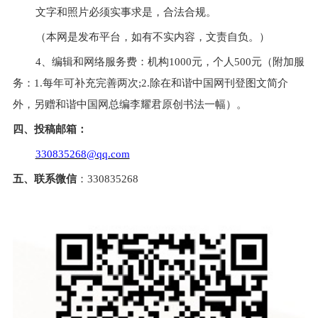
文字和照片必须实事求是，合法合规。
（本网是发布平台，如有不实内容，文责自负。）
4、
编辑和网络服务费：机构
1000元，个人500元
（附加服
务：
1.
每年可补充完善两次
;2.
除在
和谐中国网
刊登图文简介
外，另赠
和谐中国网
总编李耀君原创书法一幅
）。
四、投稿邮箱：
330835268@qq.com
五、联系
微信
：
330835268