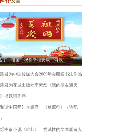
孟宇：祖国，祝你幸福安康（诗歌）
耀君为中国传媒大会2009年会赠送书法作品
耀君为花城出版社李素磊《我的朋友遍天
》书题词作序
和谐中国网】李耀君：《草原行》（诗配
）
烁中篇小说《难却》：尝试性的文本塑造人