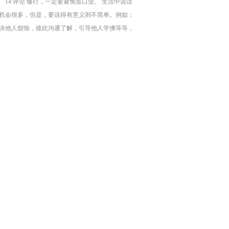
14 评论 修行，一定要避免造口业。 生活中说话
机会很多，但是，要说得有意义则不简单。例如：
决他人烦恼，彼此沟通了解，引导他人学佛等等，
果只是在制造是非，则自己与他人，常常都会两败
伤。 常常听到别人说人很坏、很差劲等的评论。如
，我们没