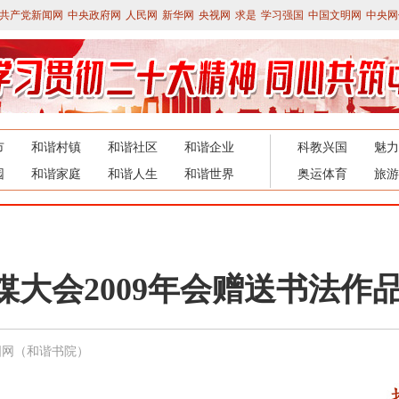
共产党新闻网
中央政府网
人民网
新华网
央视网
求是
学习强国
中国文明网
中央网
市
和谐村镇
和谐社区
和谐企业
科教兴国
魅力
园
和谐家庭
和谐人生
和谐世界
奥运体育
旅游
大会2009年会赠送书法作
国网（和谐书院）