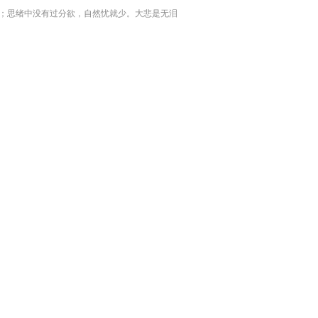
；思绪中没有过分欲，自然忧就少。大悲是无泪
，同样大悟无言。缘来尽量要惜，缘尽就放。人生
来就空，对人家笑笑，对自己笑笑，笑着看天下，
日出日落，花谢花开，岂不自在，哪里来的尘埃