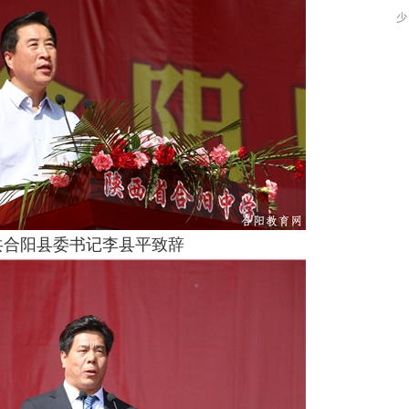
少
的
本
看
共合阳县委书记李县平致辞