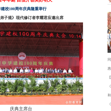
百年华诞 自信开创美好明天
建校100周年庆典隆重举行
弟子规》现代修订者李耀君应邀出席
同
惠
【
《
和
《
庆典主席台