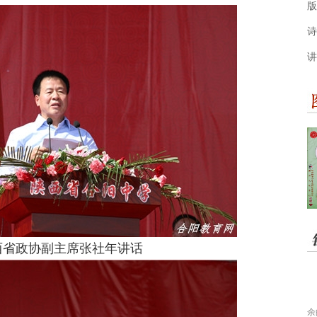
版
诗
讲
西省政协副主席张社年讲话
余