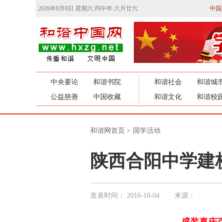
2026年8月8日 星期六 丙午年 六月廿六
中国
中央要论
和谐书院
和谐社会
和谐城
公益慈善
中国收藏
和谐文化
和谐校
和谐网首页
>
国学活动
陕西合阳中学建校
发表时间：
2016-10-04
来源：