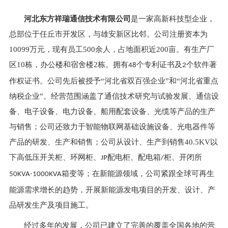
河北东方祥瑞通信技术有限公司
是一家高新科技型企业，
总部位于任丘市开发区，与雄安新区比
邻。公司注册资本为
10099
万元
，
现有员工
500
余人，占地面积
近200
亩。有生产厂
区
10
栋，办公楼
和
宿舍楼
2
栋。拥有
个专利证书及
个软件著
48
2
作权证书。公司
先后被授予“河北省双百强企业”和“河北省重点
纳税企业”。经营范围涵盖了通信技术研究与试验发展、通信设
备、电子设备、电力设备、船用配套设备、光缆等产品的生产
与销售；公司还致力于智能物联网基础设施设备、光电器件等
产品的研发、生产和销售；
公司从设计、生产到销售
40.5KV
以
下高低压开关柜、环网柜、
配电柜、配电箱
柜、开闭所
JP
/
箱变等
；在新能源领域，公司紧跟全球可再生
50KVA-1000KVA
能源需求增长的趋势，开展新能源发电项目的开发、设计、产
品研发生产及项目施工。
经过多年的发展，公司已建立了完善的覆盖全国各地的营