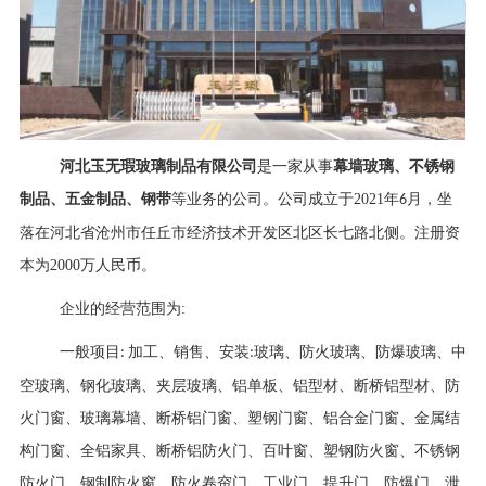
河北玉无瑕玻璃制品有限公司
是一家从事
幕墙玻璃、不锈钢
制品、五金制品、钢带
等业务的公司。公司
成立于
2021
年
月，坐
6
落在河北省沧州市任丘市经济技术开发区北区长七路北侧
。
注册资
本为
2000
万人民币
。
企业的经营范围为:
一般项目
加工、销售、安装
玻璃、防火玻璃、防爆玻璃、中
:
:
空玻璃、钢化玻璃、夹层玻璃、铝单板、铝型材、断桥铝型材、防
火门窗、玻璃幕墙、断桥铝门窗、塑钢门窗、铝合金门窗、金属结
构门窗、全铝家具、断桥铝防火门、百叶窗、塑钢防火窗、不锈钢
防火门、钢制防火窗、防火卷帘门、工业门、提升门、防爆门、泄