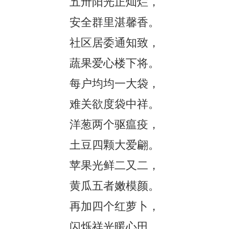
五卅阳光正灿烂，
安全群里湛馨香。
社区居委通知致，
蔬果爱心楼下将。
每户均均一大袋，
难关欲度袋中祥。
洋葱两个驱瘟疫，
土豆四颗大爱翩。
苹果光鲜二又二，
黄瓜五者嫩模颜。
再加四个红萝卜，
闪烁祥光暖心田。