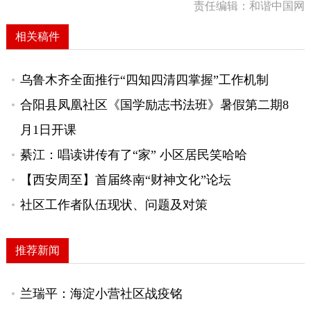
责任编辑：和谐中国网
相关稿件
乌鲁木齐全面推行“四知四清四掌握”工作机制
合阳县凤凰社区《国学励志书法班》暑假第二期8
月1日开课
綦江：唱读讲传有了“家” 小区居民笑哈哈
【西安周至】首届终南“财神文化”论坛
社区工作者队伍现状、问题及对策
推荐新闻
兰瑞平：海淀小营社区战疫铭