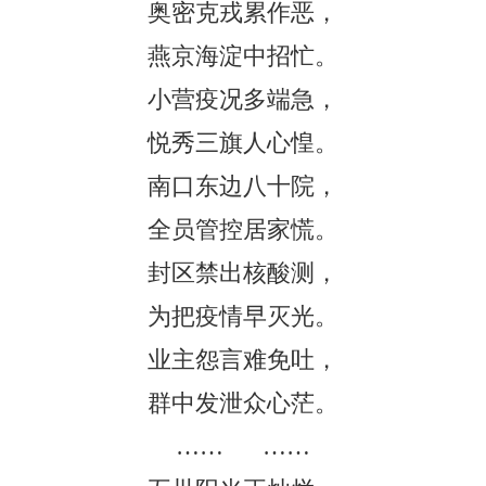
奥密克戎累作恶，
燕京海淀中招忙。
小营疫况多端急，
悦秀三旗人心惶。
南口东边八十院，
全员管控居家慌。
封区禁出核酸测，
为把疫情早灭光。
业主怨言难免吐，
群中发泄众心茫。
…… ……