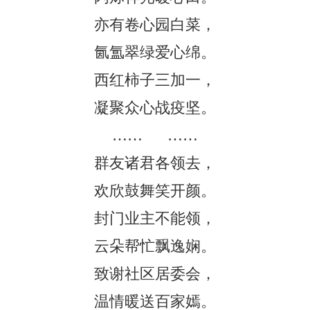
亦有卷心园白菜，
氤氲翠绿爱心绵。
西红柿子三加一，
凝聚众心战疫坚。
…… ……
群友诸君各领去，
欢欣鼓舞笑开颜。
封门业主不能领，
云朵帮忙飘逸娴。
致谢社区居委会，
温情暖送百家嫣。