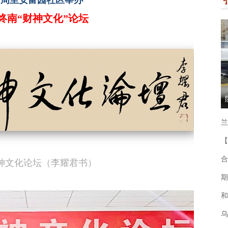
安周至安富园社区举办
终南“财神文化”论坛
兰
【
合
神文化论坛（李耀君书）
期
和
乌