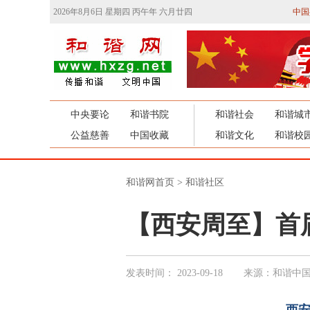
2026年8月6日 星期四 丙午年 六月廿四
中国
中央要论
和谐书院
和谐社会
和谐城
公益慈善
中国收藏
和谐文化
和谐校
和谐网首页
>
和谐社区
【西安周至】首
发表时间：
2023-09-18
来源：和谐中国