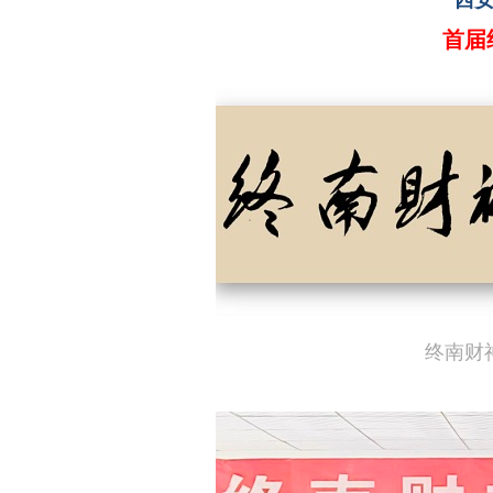
西
首届
终南财