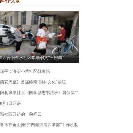
陕西合阳金水社区唱响创文“三部曲”...
瑞平：海淀小营社区战疫铭
西安周至】首届终南“财神文化”论坛
阳县凤凰社区《国学励志书法班》暑假第二
8月1日开课
谐社区升起的一朵祥云
鲁木齐全面推行“四知四清四掌握”工作机制