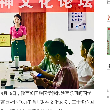
社
影
年9月16日，陕西乾国联国学院和陕西乐呵呵国学
师
安富园社区联办了首届财神文化论坛，三十多位国
训