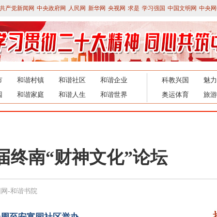
共产党新闻网
中央政府网
人民网
新华网
央视网
求是
学习强国
中国文明网
中央网
市
和谐村镇
和谐社区
和谐企业
科教兴国
魅力
园
和谐家庭
和谐人生
和谐世界
奥运体育
旅游
届终南“财神文化”论坛
网-和谐书院