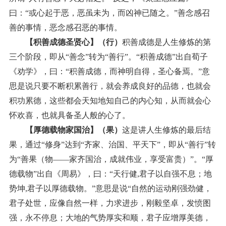
曰：“或心起于恶，恶虽未为，而凶神已随之。”善念感召
善的事情，恶念感召恶的事情。
【积善成德圣贤心】（行）
积善成德是人生修炼的第
三个阶段，即从“善念”转为“善行”。“积善成德”出自荀子
《劝学》，曰：“积善成德，而神明自得，圣心备焉。”意
思是说只要不断积累善行，就会养成良好的品德，也就会
积功累德，这些都会天知地知自己的内心知，从而就会心
怀欢喜，也就具备圣人般的心了。
【厚德载物家国治】（果）
这是讲人生修炼的最后结
果，通过“修身”达到“齐家、治国、平天下”，即从“善行”转
为“善果（物——家齐国治，成就伟业，享受富贵）”。“厚
德载物”出自《周易》，曰：“天行健,君子以自强不息；地
势坤,君子以厚德载物。”意思是说“自然的运动刚强劲健，
君子处世，应像自然一样，力求进步，刚毅坚卓，发愤图
强，永不停息；大地的气势厚实和顺，君子应增厚美德，