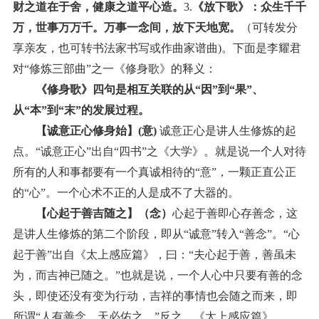
财之道在于舍，健康之道平心造。
3.
《放下歌》：众生千千
万，世事万万千。万事一念间，放下天地宽。
（可转发分
享亲友，也可转书法家书写或作曲家谱曲
)
。下面是李耀君
对“修炼三部曲”之一《修身歌》的释义：
《修身歌》四句是相互关联的从“因”到“果”、
从“本”到“末”的发展过程。
【诚意正心修身始】
(
意
)
诚意正心是讲人生修炼的起
点。“诚意正心”出自“四书”之《大学》。就是说一个人对待
所有的人和事都要有一个真诚相待的“意”，一颗正直公正
的“心”。一个心术不正的人是成不了大器的。
【心起于善吉随之】（念）
心起于善即心存善念，这
是讲人生修炼的第二个阶段，即从“诚意”转入“善念”。“心
起于善”出自《太上感应篇》，曰：“夫心起于善，善虽未
为，而吉神已随之。”也就是说，一个人心中只要有善的念
头，即使还没有变为行动，吉祥的事情也会随之而来，即
所谓“人有善念，天必佑之。”反之，《太上感应篇》