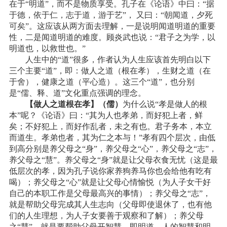
在于“明道”，而不是物质享受。孔子在《论语》中曰：“据
于德，依于仁，志于道，游于艺”， 又曰：“朝闻道，夕死
可矣”。这应该从两方面去理解，一是说明闻道明道的重要
性，二是闻道明道的难度。顾炎武也说：“君子之为学，以
明道也，以救世也。”
人生中的“道”很多，作者认为人生应该首先明白以下
三个主要“道”，即：做人之道（根在孝），生财之道（在
于舍），健康之道（平心造）。这三个“道”，也分别
是“儒、释、道”文化重点强调的理念。
【做人之道根在孝】（儒）
为什么说“孝是做人的根
本”呢？《论语》曰：“其为人也孝弟，而好犯上者，鲜
矣；不好犯上，而好作乱者，未之有也。君子务本，本立
而道生。孝弟也者，其为仁之本与！”孝有四个层次，由低
到高分别是养父母之“身”，养父母之“心”，养父母之“志”，
养父母之“慧”。养父母之“身”就是让父母衣食无忧（这是最
低层次的孝，因为孔子说你家养狗养马你也会给他有吃有
喝）；养父母之“心”就是让父母心情愉悦（为人子女干好
自己的本职工作是父母最高兴的事情）；养父母之“志”，
就是帮助父母完成其人生志向（父母即使退休了，也有他
们的人生理想，为人子女要善于观察和了解）；养父母
之“慧”，就是要帮助父母开智慧，即明道。人的智慧和明