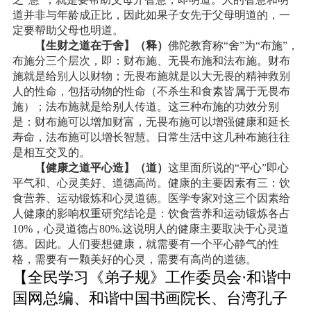
道并非与年龄成正比，因此如果子女先于父母明道的，一
定要帮助父母也明道。
【生财之道在于舍】（释）
佛陀教育称“舍”为“布施”，
布施分三个层次，即：财布施、无畏布施和法布施。财布
施就是给别人以财物；无畏布施就是以大无畏的精神救别
人的性命，包括动物的性命（不杀生和食素皆属于无畏布
施）；法布施就是给别人传道。这三种布施的功效分别
是：财布施可以增加财富，无畏布施可以增强健康和延长
寿命，法布施可以增长智慧。日常生活中这几种布施往往
是相互交叉的。
【健康之道平心造】（道）
这里面所说的“平心”即心
平气和、心灵美好、道德高尚。健康的主要因素有三：饮
食营养、运动锻炼和心灵道德。医学专家对这三个因素给
人健康的影响权重研究结论是：饮食营养和运动锻炼各占
10%
，心灵道德占
80%.
这说明人的健康主要取决于心灵道
德。因此。人们要想健康，就需要有一个平心静气的性
格，需要有一颗美好的心灵，需要有高尚的道德。
【全民学习《弟子规》工作委员会·和谐中
国网总编、和谐中国书画院长、台湾孔子