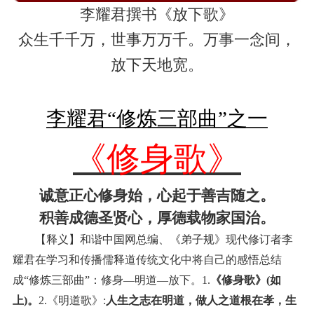
李耀君撰书《放下歌》
众生千千万，世事万万千。万事一念间，
放下天地宽。
李耀君“修炼三部曲”之一
《修身歌》
诚意正心修身始，心起于善吉随之。
积善成德圣贤心，厚德载物家国治。
【释义】和谐中国网总编、《弟子规》现代修订者李
耀君在学习和传播儒释道传统文化中将自己的感悟总结
成“修炼三部曲”：修身—明道—放下。
1.
《修身歌》
(
如
上
)
。
2.
《明道歌》
:
人生之志在明道，做人之道根在孝，生