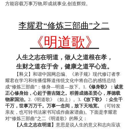
方能容载万事万物,即成就事业,创造辉煌。
李耀君“修炼三部曲”之二
《明道歌》
人生之志在明道，做人之道根在孝，
生财之道在于舍，健康之道平心造。
【释义】和谐中国网总编、《弟子规》现代修订者李
耀君在学习和传播儒释道传统文化中将自己的感悟总结
成“修炼三部曲”：修身—明道—放下。
1.
《修身歌》：诚意
正心修身始，心起于善吉随之。积善成德圣贤心，厚德载
物家国治。
2.
《明道歌》（如上）。
3.
《放下歌》：众生千
千万，世事万万千。万事一念间，放下天地宽。
（可转发
亲友，也可转书法家书写或作曲家谱曲
)
。下面是李耀君
对“修炼三部曲”之二《明道歌》的释义：
【人生之志在明道】
意思是说人生的意义和志向应该