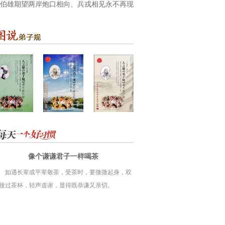
伯雄期望两岸炮口相向、兵戎相见永不再现
像个谦谦君子一样喝茶
如遇长辈或平辈敬茶，受茶时，要微微起身，双
接过茶杯，轻声道谢，显得既恭谦又亲切。