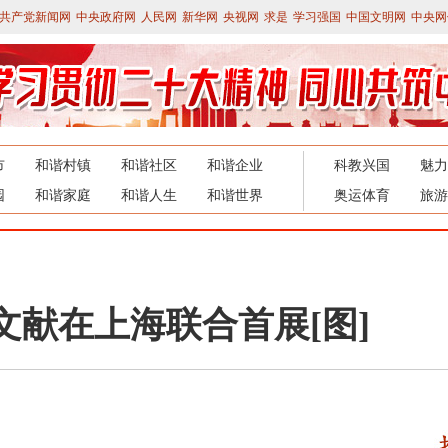
共产党新闻网
中央政府网
人民网
新华网
央视网
求是
学习强国
中国文明网
中央网
市
和谐村镇
和谐社区
和谐企业
科教兴国
魅力
园
和谐家庭
和谐人生
和谐世界
奥运体育
旅游
文献在上海联合首展[图]