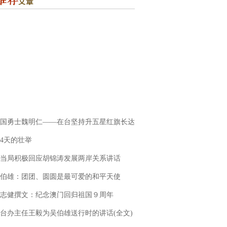
国勇士魏明仁——在台坚持升五星红旗长达
34天的壮举
当局积极回应胡锦涛发展两岸关系讲话
伯雄：团团、圆圆是最可爱的和平天使
志健撰文：纪念澳门回归祖国９周年
台办主任王毅为吴伯雄送行时的讲话(全文)