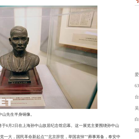
爱
6
台
吴
中山先生半身铜像。
白
于6月2日在上海孙中山故居纪念馆启幕。这一展览主要围绕孙中山
国
党一大，国民革命新起点”“北京辞世，举国哀悼”“葬事筹备，奉安中