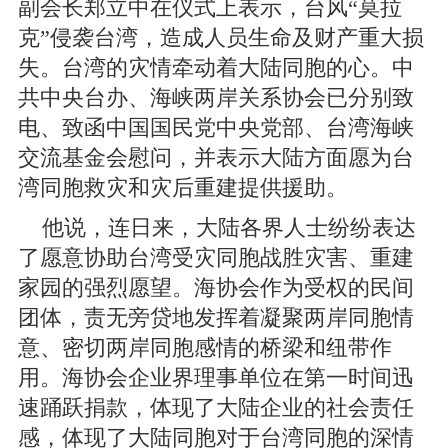
副会长郑立中在仪式上表示，台风“莫拉
克”侵袭台湾，造成人员生命及财产重大损
失。台湾的灾情牵动着大陆同胞的心。中
共中央台办、海峡两岸关系协会已分别致
电、致函中国国民党中央党部、台湾海峡
交流基金会慰问，并表示大陆方面愿为台
湾同胞救灾和灾后重建提供援助。
他说，连日来，大陆各界人士纷纷表达
了愿意协助台湾受灾同胞战胜灾害、重建
家园的强烈愿望。海协会作为受权的民间
团体，责无旁贷地发挥着凝聚两岸同胞情
意、密切两岸同胞感情的桥梁和纽带作
用。海协会企业界理事单位在第一时间迅
速踊跃捐款，体现了大陆企业的社会责任
感，体现了大陆同胞对于台湾同胞的深情