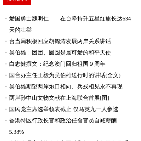
爱国勇士魏明仁——在台坚持升五星红旗长达634
天的壮举
台当局积极回应胡锦涛发展两岸关系讲话
吴伯雄：团团、圆圆是最可爱的和平天使
白志健撰文：纪念澳门回归祖国９周年
国台办主任王毅为吴伯雄送行时的讲话(全文)
吴伯雄期望两岸炮口相向、兵戎相见永不再现
两岸孙中山文物文献在上海联合首展[图]
国民党主席选举领表截止 仅马英九一人参选
香港特区行政长官和政治任命官员自减薪酬
5.38%