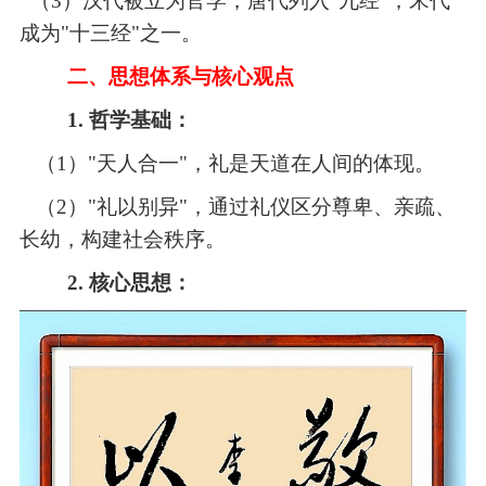
（3）
汉代被立为官学，唐代列入
"九经"，宋代
成为"十三经"之一。
二、思想体系与核心观点
1. 哲学基础：
（1）"天人合一"，礼是天道在人间的体现。
（2）"礼以别异"，通过礼仪区分尊卑、亲疏、
长幼，构建社会秩序。
2. 核心思想：