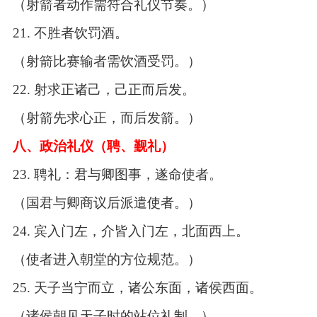
（射箭者动作需符合礼仪节奏。）
21.
不胜者饮罚酒。
（射箭比赛输者需饮酒受罚。）
22.
射求正诸己，己正而后发。
（射箭先求心正，而后发箭。）
八、政治礼仪（聘、觐礼）
23.
聘礼：君与卿图事，遂命使者。
（国君与卿商议后派遣使者。）
24.
宾入门左，介皆入门左，北面西上。
（使者进入朝堂的方位规范。）
25.
天子当宁而立，诸公东面，诸侯西面。
（诸侯朝见天子时的站位礼制。）