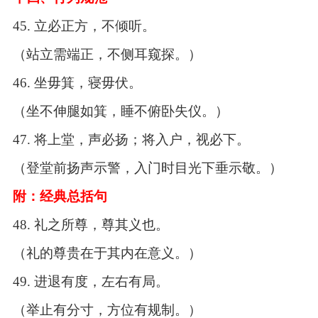
45.
立必正方，不倾听。
（站立需端正，不侧耳窥探。）
46.
坐毋箕，寝毋伏。
（坐不伸腿如箕，睡不俯卧失仪。）
47.
将上堂，声必扬；将入户，视必下。
（登堂前扬声示警，入门时目光下垂示敬。）
附：经典总括句
48.
礼之所尊，尊其义也。
（礼的尊贵在于其内在意义。）
49.
进退有度，左右有局。
（举止有分寸，方位有规制。）