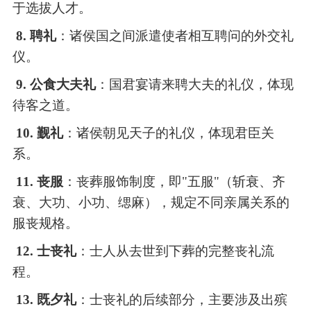
于选拔人才。
8. 聘礼
：诸侯国之间派遣使者相互聘问的外交礼
仪。
9. 公食大夫礼
：国君宴请来聘大夫的礼仪，体现
待客之道。
10. 觐礼
：诸侯朝见天子的礼仪，体现君臣关
系。
11. 丧服
：丧葬服饰制度，即
"五服"（斩衰、齐
衰、大功、小功、缌麻），规定不同亲属关系的
服丧规格。
12. 士丧礼
：士人从去世到下葬的完整丧礼流
程。
13. 既夕礼
：士丧礼的后续部分，主要涉及出殡