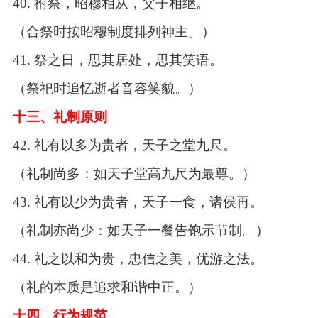
40.
祔祭，昭穆相从，父子相继。
（合祭时按昭穆制度排列神主。）
41.
祭之日，思其居处，思其笑语。
（祭祀时追忆逝者音容笑貌。）
十三、礼制原则
42.
礼有以多为贵者，天子之堂九尺。
（礼制尚多：如天子堂高九尺为最尊。）
43.
礼有以少为贵者，天子一食，诸侯再。
（礼制亦尚少：如天子一餐告饱示节制。）
44.
礼之以和为贵，忠信之美，优游之法。
（礼的本质是追求和谐中正。）
十四、行为规范