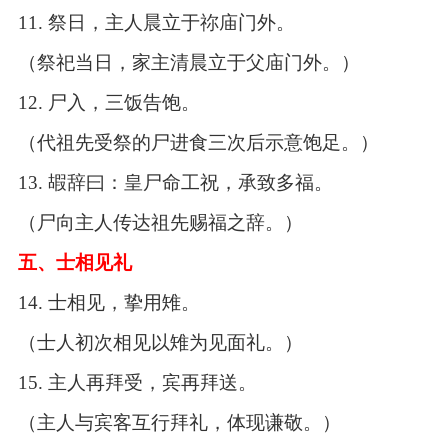
11.
祭日，主人晨立于祢庙门外。
（祭祀当日，家主清晨立于父庙门外。）
12.
尸入，三饭告饱。
（代祖先受祭的尸进食三次后示意饱足。）
13.
嘏辞曰：皇尸命工祝，承致多福。
（尸向主人传达祖先赐福之辞。）
五、士相见礼
14.
士相见，挚用雉。
（士人初次相见以雉为见面礼。）
15.
主人再拜受，宾再拜送。
（主人与宾客互行拜礼，体现谦敬。）