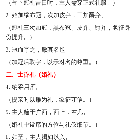
（占卜冠礼吉日时，主人需穿正式礼服。）
2.
始加缁布冠，次加皮弁，三加爵弁。
（冠礼三次加冠：黑布冠、皮弁、爵弁，象征身
份提升。）
3.
冠而字之，敬其名也。
（加冠后取字，以示对名的尊重。）
二、士昏礼（婚礼）
4.
纳采用雁。
（提亲时以雁为礼，象征守信。）
5.
主人筵于户西，西上，右几。
（婚礼中设席的方位与礼仪细节。）
6.
妇至，主人揖妇以入。