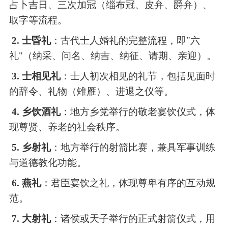
占卜吉日、三次加冠（缁布冠、皮弁、爵弁）、
取字等流程。
2. 士昏礼
：古代士人婚礼的完整流程，即
"六
礼"（纳采、问名、纳吉、纳征、请期、亲迎）。
3. 士相见礼
：士人初次相见的礼节，包括见面时
的辞令、礼物（雉雁）、进退之仪等。
4. 乡饮酒礼
：地方乡党举行的敬老宴饮仪式，体
现尊贤、养老的社会秩序。
5. 乡射礼
：地方举行的射箭比赛，兼具军事训练
与道德教化功能。
6. 燕礼
：君臣宴饮之礼，体现尊卑有序的互动规
范。
7. 大射礼
：诸侯或天子举行的正式射箭仪式，用