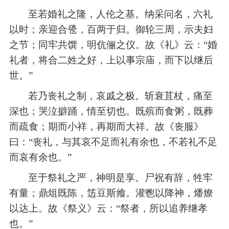
至若婚礼之隆，人伦之基。纳采问名，六礼
以时；亲迎合卺，百两于归。御轮三周，示夫妇
之节；同牢共馔，明伉俪之仪。故《礼》云：
“婚
礼者，将合二姓之好，上以事宗庙，而下以继后
世。”
若乃丧礼之制，哀戚之极。斩衰苴杖，痛至
深也；哭泣擗踊，情至切也。既殡而食粥，既葬
而疏食；期而小祥，再期而大祥。故《丧服》
曰：
“丧礼，与其哀不足而礼有余也，不若礼不足
而哀有余也。”
至于祭礼之严，神明是享。尸祝有辞，牲牢
有量；鼎俎既陈，笾豆斯飨。灌鬯以降神，燔燎
以达上。故《祭义》云：
“祭者，所以追养继孝
也。”