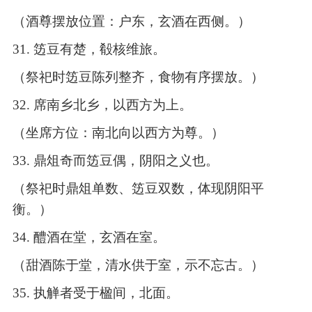
（酒尊摆放位置：户东，玄酒在西侧。）
31.
笾豆有楚，殽核维旅。
（祭祀时笾豆陈列整齐，食物有序摆放。）
32.
席南乡北乡，以西方为上。
（坐席方位：南北向以西方为尊。）
33.
鼎俎奇而笾豆偶，阴阳之义也。
（祭祀时鼎俎单数、笾豆双数，体现阴阳平
衡。）
34.
醴酒在堂，玄酒在室。
（甜酒陈于堂，清水供于室，示不忘古。）
35.
执觯者受于楹间，北面。