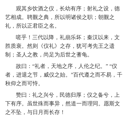
观其乡饮酒之仪，长幼有序；射礼之设，德
艺相成。聘觐之典，所以明诸侯之职；朝觐之
礼，所以正君臣之名。
嗟乎！三代以降，礼崩乐坏；秦汉以来，文
胜质衰。然则《仪礼》之存，犹可考先王之遗
制；圣人之教，尚足为后世之蓍龟。
故曰：
“礼者，天地之序，人伦之纪。” “仪
者，进退之节，威仪之始。”百代遵之而不易，千
秋仰之而可恃。
赞曰：礼之兴兮，民德归厚；仪之备兮，上
下有序。虽世殊而事异，然道一而理同。愿斯文
之不坠，与日月而长存！