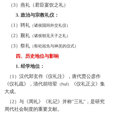
（3）
燕礼（君臣宴饮之礼）
3. 政治与宗教礼仪：
（1）
聘礼
（诸侯国间外交礼仪）
（2）
觐礼
（诸侯朝见天子之礼）
（3）
祭礼
（祭祀祖先与神灵的仪式）
四、历史地位与影响
1. 经学地位：
（1）
汉代郑玄作《仪礼注》，唐代贾公彦作
《仪礼疏》，清代胡培
翚
（
huī）
《仪礼正义》集
大成。
（2）
与《周礼》《礼记》并称
"三礼"，是研究
周代社会制度的重要文献。