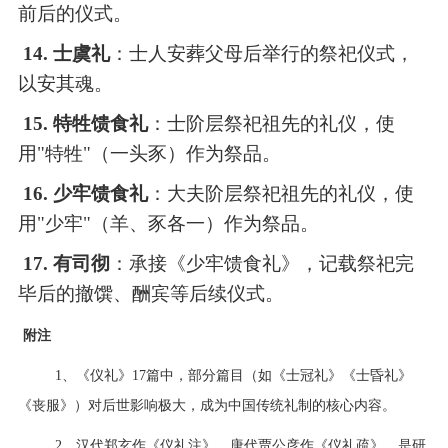
前后的仪式。
14. 士虞礼
：士人安葬父母后举行的祭祀仪式，
以安其魂。
15. 特牲馈食礼
：士阶层祭祀祖先的礼仪，使
用
"特牲"（一头豕）作为祭品。
16. 少牢馈食礼
：大夫阶层祭祀祖先的礼仪，使
用
"少牢"（羊、豕各一）作为祭品。
17. 有司彻
：承接《少牢馈食礼》，记载祭祀完
毕后的撤馔、酬宾等后续仪式。
附注
1、《仪礼》17篇中，部分篇目（如《士冠礼》《士昏礼》
《丧服》）对后世影响极大，成为中国传统礼制的核心内容。
2、汉代郑玄作《仪礼注》，唐代贾公彦作《仪礼疏》，是研