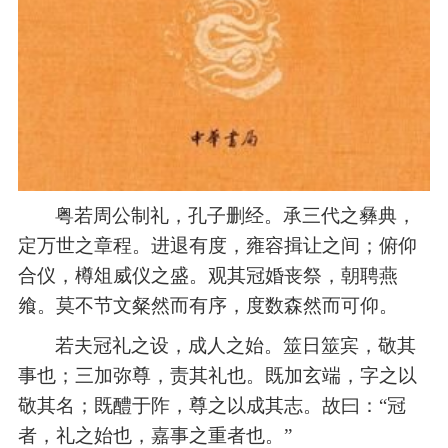
粤若周公制礼，孔子删经。承三代之彝典，
定万世之章程。进退有度，雍容揖让之间；俯仰
合仪，樽俎威仪之盛。观其冠婚丧祭，朝聘燕
飨。莫不节文粲然而有序，度数森然而可仰。
若夫冠礼之设，成人之始。筮日筮宾，敬其
事也；三加弥尊，责其礼也。既加玄端，字之以
敬其名；既醴于阼，尊之以成其志。故曰：
“冠
者，礼之始也，嘉事之重者也。”