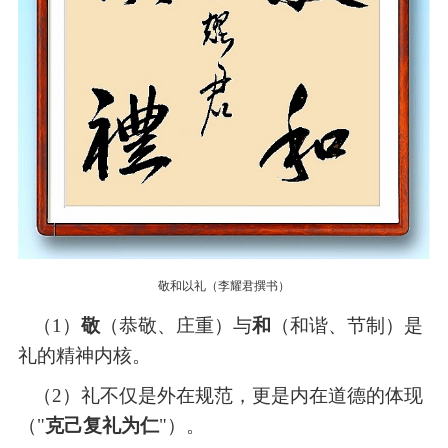
敬和以礼（李耀君撰书）
（1）
敬
（恭敬、庄重）与
和
（和谐、节制）是
礼的精神内核。
（2）
礼不仅是外在规范，更是内在道德的体现
（
"
克己复礼为仁
"）。