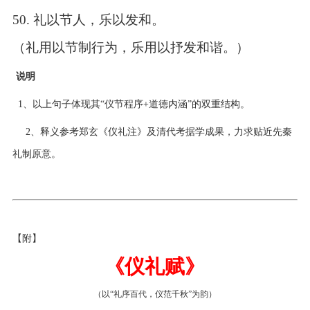
50.
礼以节人，乐以发和。
（礼用以节制行为，乐用以抒发和谐。）
说明
1、以上句子体现其“仪节程序+道德内涵”的双重结构。
2、释义参考郑玄《仪礼注》及清代考据学成果，力求贴近先秦
礼制原意。
【附】
《仪礼赋》
（以“礼序百代，仪范千秋”为韵）