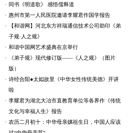
同书《明道歌》 感悟儒释道
惠州市第一人民医院邀请李耀君作国学报告
【和谐网】河北东方祥瑞通信技术公司助印《弟
子规·人之规》
和谐中国网艺术盛典在京举行
《弟子规》现代修订版——《人之规》（图片
版）
诗经合阳●太姒故里《中华女性传统美德》开讲
啦
李耀君为湖北大冶市直教育单位等各界作《传统
文化与幸福人生》报告
农历二月初十：中华母亲嫘祖生日，中国人应该
过“中华母亲节”