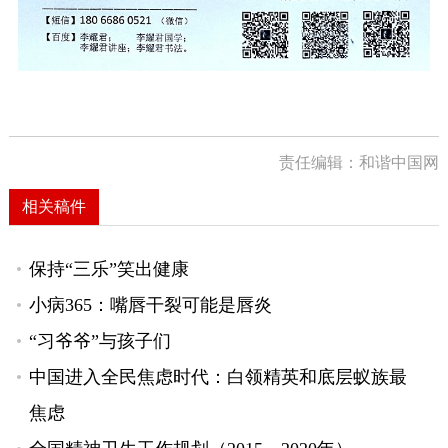
责任编辑：和谐中国网
相关稿件
保持“三乐”笑出健康
小病365：嘴唇干裂可能是唇炎
“习爷爷”与孩子们
中国进入全民焦虑时代：白领精英和底层蚁族最
焦虑