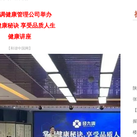
调健康管理公司
举办
健康秘诀 享受品质人生
健康讲座
【和谐中国网】
陕
张
【
握
楼