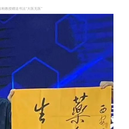
肖刚教授赠送书法“大医无医”