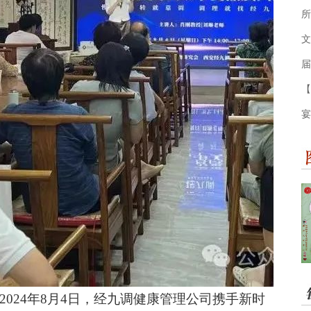
所
文
届
【
宴
024年8月4日，经九调健康管理公司携手新时