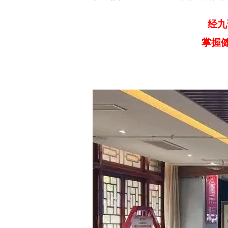
经九
掌握