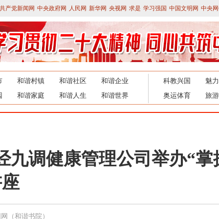
共产党新闻网
中央政府网
人民网
新华网
央视网
求是
学习强国
中国文明网
中央网
市
和谐村镇
和谐社区
和谐企业
科教兴国
魅力
园
和谐家庭
和谐人生
和谐世界
奥运体育
旅游
经九调健康管理公司举办“掌
讲座
国网（和谐书院）