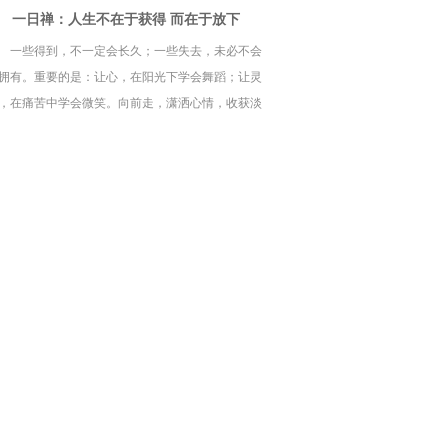
一日禅：人生不在于获得 而在于放下
一些得到，不一定会长久；一些失去，未必不会
拥有。重要的是：让心，在阳光下学会舞蹈；让灵
，在痛苦中学会微笑。向前走，潇洒心情，收获淡
。人生并不在于获取，更在于放得下。放下一粒种
，收获一棵大树；放下一处烦恼，收获一个惊喜；
下一种偏见，收获一种幸福；放下一种执著，收获
种自在