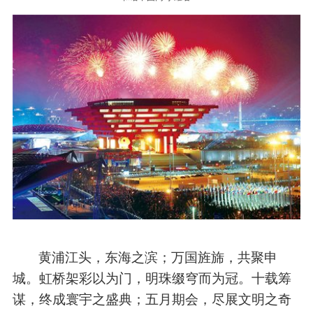
黄浦江头，东海之滨；万国旌旆，共聚申
城。虹桥架彩以为门，明珠缀穹而为冠。十载筹
谋，终成寰宇之盛典；五月期会，尽展文明之奇