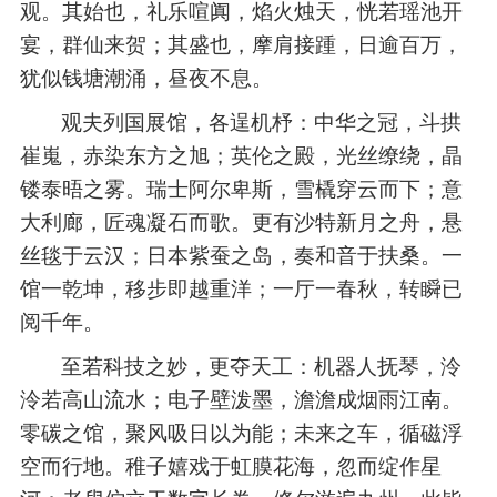
观。其始也，礼乐喧阗，焰火烛天，恍若瑶池开
宴，群仙来贺；其盛也，摩肩接踵，日逾百万，
犹似钱塘潮涌，昼夜不息。
观夫列国展馆，各逞机杼：中华之冠，斗拱
崔嵬，赤染东方之旭；英伦之殿，光丝缭绕，晶
镂泰晤之雾。瑞士阿尔卑斯，雪橇穿云而下；意
大利廊，匠魂凝石而歌。更有沙特新月之舟，悬
丝毯于云汉；日本紫蚕之岛，奏和音于扶桑。一
馆一乾坤，移步即越重洋；一厅一春秋，转瞬已
阅千年。
至若科技之妙，更夺天工：机器人抚琴，泠
泠若高山流水；电子壁泼墨，澹澹成烟雨江南。
零碳之馆，聚风吸日以为能；未来之车，循磁浮
空而行地。稚子嬉戏于虹膜花海，忽而绽作星