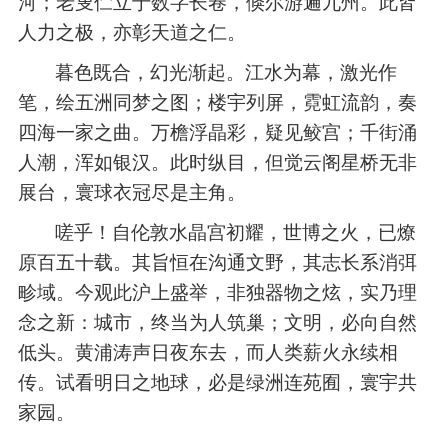
河；老叟伫立于数字长卷，倏尔游遍九州。此皆
人力之极，亦彰天道之仁。
暮色既合，幻光渐起。江水为幕，激光作
笔，绘五洲同梦之图；楼宇列屏，霓虹流韵，奏
四海一家之曲。万檐浮晶彩，疑见鲛宫；千街涌
人潮，浑如银汉。此时纵目，但觉云阁星桥无非
展台，寰球衣冠尽是主角。
嗟乎！自伦敦水晶宫初耀，世博之火，已燎
原百五十载。其旨恒在沟通文野，其志长系消弭
畛域。今观此沪上盛举，非独器物之炫，实乃理
念之新：城市，终当为人筑巢；文明，必向自然
低头。黄浦涛声日夜东去，而人类薪火永续相
传。试看明日之地球，必是绿洲连苑囿，寰宇共
家园。