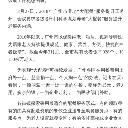
饭成了件犯愁的事。
3月27日，2018年广州市养老“大配餐”服务提升工
开，会议要求各级各部门科学谋划养老“大配餐”服务提升
老服务内涵。
2016年以来，广州市以保障纯老、独居、孤寡等特殊老
为居家老人持续提供规范、健康、营养、方便、快捷的午饭
者饭堂”。截至今年2月底，全市共有长者饭堂928个，10
150余万老人。
为实现“大配餐”可持续发展，广州各区在用餐费用上普
府补一点、慈善捐一点、个人掏一点”的办法。记者在天河
看到，一顿两荤一素一汤一饭的午餐，餐标为15元，老人
用。多余的钱，一为企业让利，二为民政部门补助。
各街镇探索采用最适合的配餐服务形式。有的领取餐饮
有的由具有配送资质的餐饮企业送餐至助餐服务点；有的协
服务点，为老人设置就餐专区；有的依托高校或企业食堂，