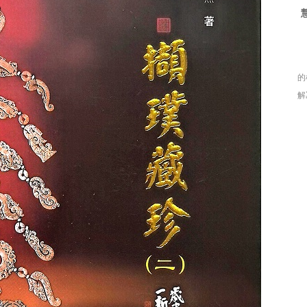
的
解
如
俱
果