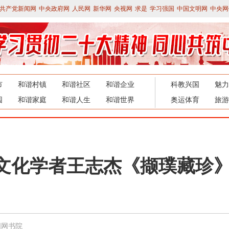
共产党新闻网
中央政府网
人民网
新华网
央视网
求是
学习强国
中国文明网
中央网
市
和谐村镇
和谐社区
和谐企业
科教兴国
魅力
园
和谐家庭
和谐人生
和谐世界
奥运体育
旅游
文化学者王志杰《撷璞藏珍
国网书院