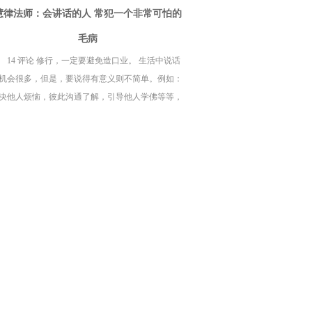
慧律法师：会讲话的人 常犯一个非常可怕的
毛病
14 评论 修行，一定要避免造口业。 生活中说话
机会很多，但是，要说得有意义则不简单。例如：
决他人烦恼，彼此沟通了解，引导他人学佛等等，
果只是在制造是非，则自己与他人，常常都会两败
伤。 常常听到别人说人很坏、很差劲等的评论。如
，我们没