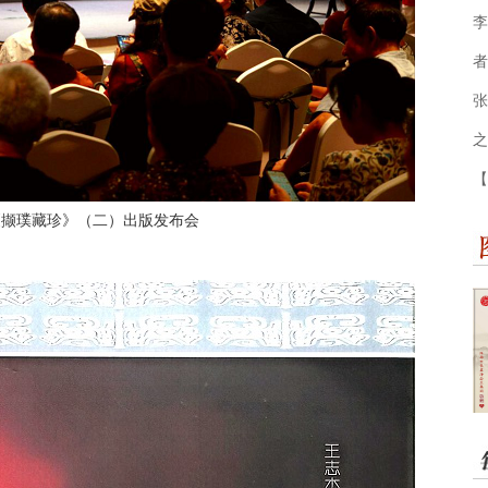
李
者
张
之
【
《撷璞藏珍》（二）出版发布会