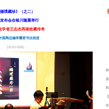
撷璞藏珍》（
之
二）
发布会在银川隆重举行
化学者王志杰再续收藏传奇
中国网总编李耀君书法祝贺
【和谐中国网】
和
送
和
【
在