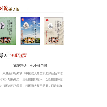
减腰秘诀---七个好习惯
原卫生部颁布的《中国成人超重和肥胖症预防控
指南》明确规定，男性腰围85厘米，女性腰围80厘
为腰围超标的界限。腰围增大预示肥胖，而谁都知
，肥胖是高血压、糖尿病的先遣兵。肥胖可导致高
压、糖尿? ⑿脑嗖 ?┲ⅰ⒌?已住⒐亟谘椎纫幌盗屑膊
缭?19