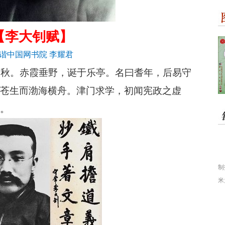
【
李大钊赋
】
谐中国网书院
李耀君
霜秋。赤霞垂野，诞于乐亭。名曰耆年
，
后易守
苍生而渤海横舟。津门求学，初闻宪政之虚
。
制
米
道
血
Ｔ