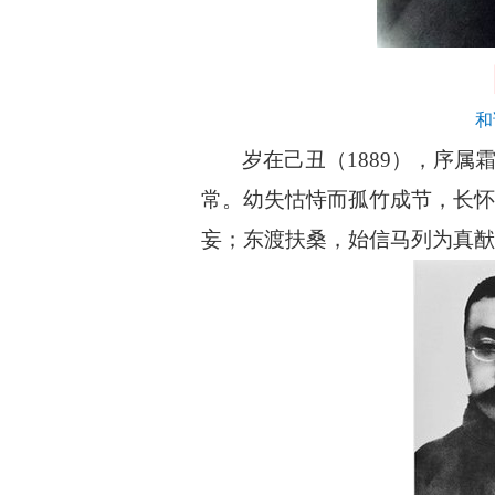
和
岁在己丑
（
1889
）
，序属
常。幼失怙恃而孤竹成节，长怀
妄；东渡扶桑，始信马列为真猷