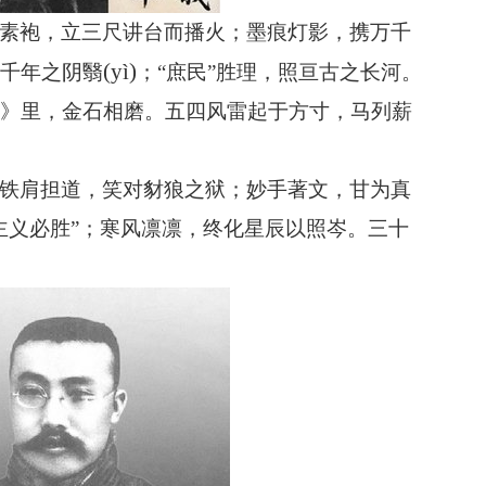
素袍，立三尺讲台而播火；墨痕灯影，携万千
(yì)
千年之
阴翳
；
“庶民”胜理，照亘古之长河。
》里，金石相磨。五四风雷起于方寸，马列薪
铁肩担道，笑对豺狼之狱；妙手著文，甘为真
主义必胜”；寒风凛凛，终化星辰以照岑。三十