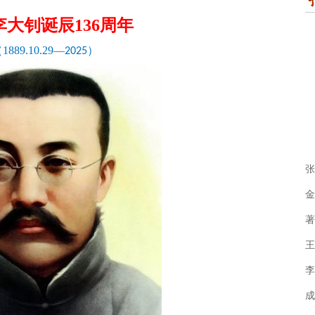
李大钊诞辰
136
周年
（
1889.10.29
—
）
2025
张
金
著
王
李
成