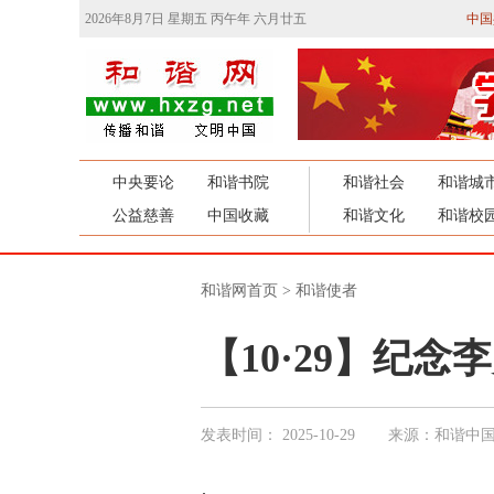
2026年8月7日 星期五 丙午年 六月廿五
中国
中央要论
和谐书院
和谐社会
和谐城
公益慈善
中国收藏
和谐文化
和谐校
和谐网首页
>
和谐使者
【10·29】纪念
发表时间：
2025-10-29
来源：和谐中