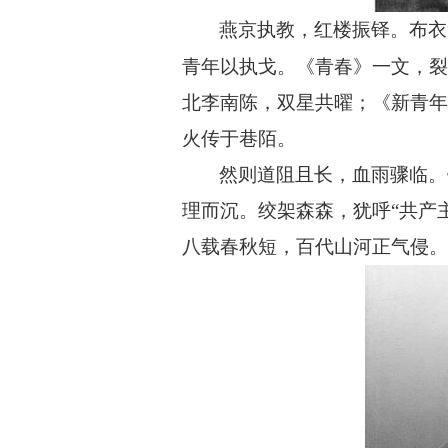
燕京执教，红楼振铎。布衣
青年以执戈。《青春》一文，裂
北李南陈，双星共曜；《新青年
火传于巷陌。
然则道阻且长，血雨骤临。
理而沉。绞架森森，犹呼
“共产
八载春秋短，百代山河正气侵。