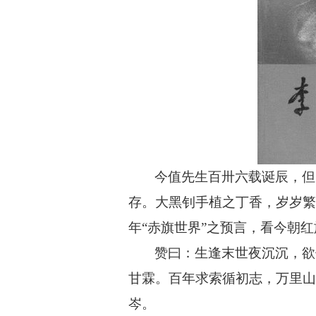
今值先生百卅六载诞辰，但
存。大黑钊手植之丁香，岁岁繁
年
“赤旗世界”之预言，看今朝
赞曰：生逢末世夜沉沉，欲
甘霖。百年求索循初志，万里山
岑。