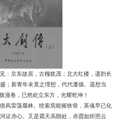
见：京东故居，古槐犹茂；北大红楼，遗韵长
盛；新青年未竟之理想，代代遵循。遥想当
红旗漫卷，已然屹立东方，光耀乾坤！
借风雷荡腐林。绞索焉能摧铁骨，英魂早已化
河证赤心。又是霜天高朗处，赤霞如炬照云