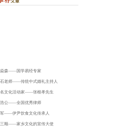
焱森——国学易经专家
石老师——传统中式婚礼主持人
名文化活动家——张根孝先生
浩公——全国优秀律师
军——伊尹饮食文化传承人
三顺——家乡文化的宣传大使