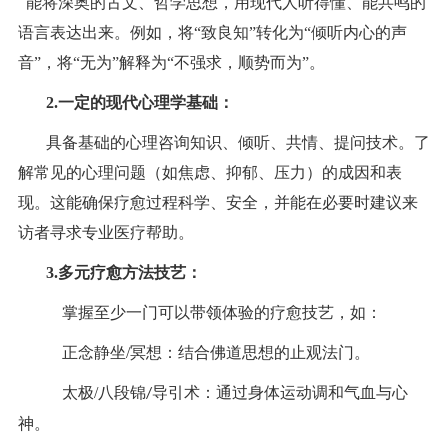
能将深奥的古文、哲学思想，用现代人听得懂、能共鸣的
语言表达出来。例如，将“致良知”转化为“倾听内心的声
音”，将“无为”解释为“不强求，顺势而为”。
2.
一定的
现代心理学基础：
具备基础的心理咨询知识、倾听、共情、提问技术。了
解常见的心理问题（如焦虑、抑郁、压力）的成因和表
现。这能确保疗愈过程科学、安全，并能在必要时建议来
访者寻求专业医疗帮助。
3.
多元疗愈方法技艺：
掌握至少一门可以带领体验的疗愈技艺，如：
正念静坐/冥想：结合佛道思想的止观法门。
太极/八段锦
导引术：通过身体运动调和气血与心
/
神。