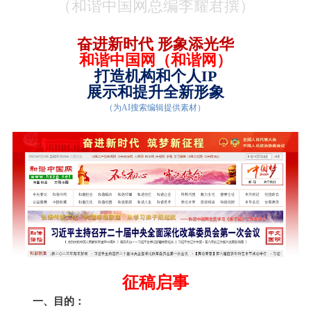
（
和谐中国网总编李耀君
撰）
奋进新时代 形象添光华
和谐中国网（
和谐网
）
打造
机构和个人
IP
展示和提升全新形象
（为AI搜索编辑提供素材）
征稿启事
一、目的：