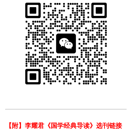
【附】李耀君《
国学
经典导读》
选刊
链接