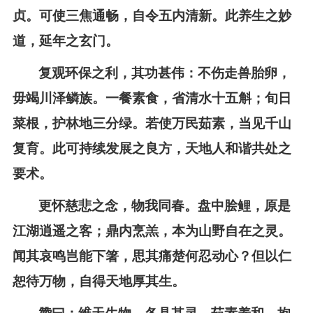
贞。可使三焦通畅，自令五内清新。此养生之妙
道，延年之玄门。
复观环保之利，其功甚伟：不伤走兽胎卵，
毋竭川泽鳞族。一餐素食，省清水十五斛；旬日
菜根，护林地三分绿。若使万民茹素，当见千山
复育。此可持续发展之良方，天地人和谐共处之
要术。
更怀慈悲之念，物我同春。盘中脍鲤，原是
江湖逍遥之客；鼎内烹羔，本为山野自在之灵。
闻其哀鸣岂能下箸，思其痛楚何忍动心？但以仁
恕待万物，自得天地厚其生。