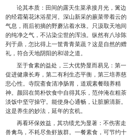
论其本质：田间的露天生菜承接月光，篱边
的经霜菊花沐浴星河。深山新采的蕨菜带着云的
气息，雨后初摘的野蘑沾着水珠。只汲取天地间
的纯净之气，不沾染尘世的浑浊。纵然有八珍陈
列于鼎，怎比得上一筐青青菜蔬？这是自然的赠
礼，符合天地阴阳的和谐之道。
至于食素的益处，三大优势显而易见：第一
促进健康长寿，第二有利生态平衡，第三培养慈
悲心性。寺院斋食清净肠胃，道观素餐颐养精
神。颜回在简朴饮食中自得其乐，范仲淹在粗茶
淡饭中坚守操守。能使身心通畅，让脏腑清新。
这是养生的妙法，延年的玄机。
再看环保效益，其功绩尤为显著：不伤害走
兽禽鸟，不耗尽鱼虾族群。一餐素食，可节约十