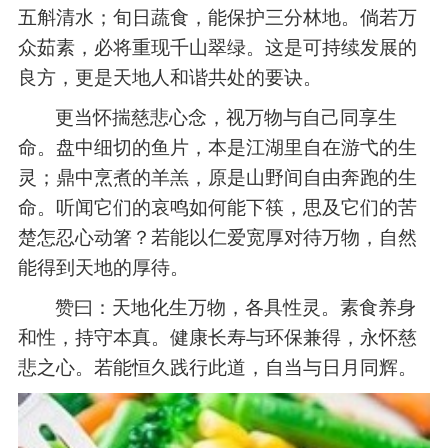
五斛清水；旬日蔬食，能保护三分林地。倘若万
众茹素，必将重现千山翠绿。这是可持续发展的
良方，更是天地人和谐共处的要诀。
更当怀揣慈悲心念，视万物与自己同享生
命。盘中细切的鱼片，本是江湖里自在游弋的生
灵；鼎中烹煮的羊羔，原是山野间自由奔跑的生
命。听闻它们的哀鸣如何能下筷，思及它们的苦
楚怎忍心动箸？若能以仁爱宽厚对待万物，自然
能得到天地的厚待。
赞曰：天地化生万物，各具性灵。素食养身
和性，持守本真。健康长寿与环保兼得，永怀慈
悲之心。若能恒久践行此道，自当与日月同辉。