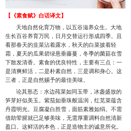
【《素食赋》白话译文】
天地自然化育万物，以五谷滋养众生。大地
生长百谷养育万民，日月交替运行形成四季。且
看那春天的韭菜沾着露水，秋天的白菜披着轻
霜，夏天的瓜果碧绿悬垂藤蔓，冬季的菌菇在雪
下散发清香。素食的优良特性，主要有三点：一
是清爽鲜活，二是朴素自然，三是调和身心。这
三者，正是自然赐予的最佳美味。
论其形态：水边莼菜如同玉带，冰盏盛放的
笋芽好似美玉。紫茄如垂珠般温润，红苋菜蕴含
丹霞明光。豆腐凝白胜雪，面筋素雅如绢。不需
借助荤腥就已足够美味，无需厚重调料自然清新
盈口。这鲜活的本色，正是造物主的诚意所化。