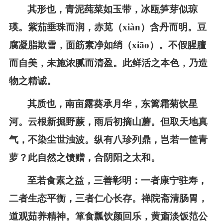
其形也，青泥莼菜如玉带，冰瓯笋芽似琼
瑛。紫茄垂珠而润，赤苋
（
xiàn
）
含丹而明。豆
腐凝脂欺雪，面筋素净如绡
（
xiāo
）
。不假腥膻
而自美，未施浓腻而清盈。此鲜活之本色，乃造
物之精诚。
其质也，南亩露葵承月华，东篱霜菊饮星
河。云根新掘野蕨，雨
后
初摘山蘑。但取天地真
气，不染尘世浊波。纵有八珍列鼎，岂若一筐青
萝？此自然之馈赠，合阴阳之太和。
至若食素之益，三善彰明：一者康宁驻寿，
二者生态平衡，三者仁心长存。禅院斋清肠胃，
道观茹养精神。箪食瓢饮颜回乐，黄齑淡饭范公